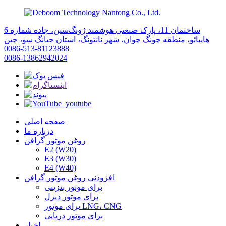
ساختمان 11، پارک صنعتی هوشمند ژونگ‌سین، جاده شماره 6
هایبائو، منطقه چونگ چوان، شهر نانتونگ، استان جیانگ سو، چین
0086-513-81123888
0086-13862942024
صفحه اصلی
درباره ما
روغن موتور گرافن
E2 (W20)
E3 (W30)
E4 (W40)
افزودنی روغن موتور گرافن
برای موتور بنزینی
برای موتور دیزل
برای موتور LNG، CNG
برای موتور دریایی
اخبار