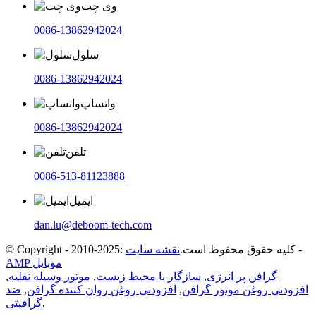
وی چت
0086-13862942024
سلول
0086-13862942024
واتساپ
0086-13862942024
تلفن
0086-513-81123888
ایمیل
dan.lu@deboom-tech.com
-
© Copyright - 2010-2025: کلیه حقوق محفوظ است.
نقشه سایت
AMP موبایل
گرافن پر انرژی
,
سازگار با محیط زیست
,
موتور وسیله نقلیه
,
افزودنی روغن موتور گرافن
,
افزودنی روغن روان کننده گرافن
,
ضد
,
گرافیتی