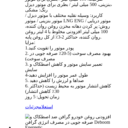
بنزینی، 500 میلی لیتر / بطری برای موتور دیزل،
رنگ: مشکی
کاربرد: وسیله نقلیه مختلف با موتور دیزل /
موتور بنزینی / موتور LNG ENG / موتور دریایی
روش: پر کردن دهانه مخزن روغن روان کننده،
100 میلی لیتر افزودنی مخلوط با 4 لیتر روغن
روان کننده، حداکثر 2-3٪ از کل روغن پایه.
مزایا:
1.پودر موتور را تقویت کنید
2. بهبود مصرف سوخت (5-20٪ صرفه جویی در
مصرف سوخت)
3. تعمیر سایش موتور و کاهش اصطکاک و
سایش
4-طول عمر موتور را افزایش دهید
5. صداها و لرزش را کاهش دهید
6. کاهش انتشار موتور به محیط زیست (حداکثر
30٪ کاهش انتشار)
زمان تحویل: 5 روز
استعلام
جزئیات