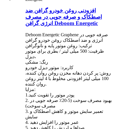
افزودنی روغن خودرو گرافن ضد
اصطکاک و صرفه جویی در مصرف
انرژی گرافن Deboom Energetic
Deboom Energetic Graphene صرفه جویی در
انرژی و ضد اصطکاک روغن خودرو گرافن
ترکیب: روغن موتور پایه و نانوگرافن
ظرفیت: 500 میلی لیتر / بطری برای موتور
دیزل،
رنگ: مشکی
کاربرد: موتور دیزل خودرو
روش: پر کردن دهانه مخزن روغن روان کننده،
100 میلی لیتر افزودنی مخلوط با 4 لیتر روغن
روان کننده.
مزایا:
1.پودر موتور را تقویت کنید
2. بهبود مصرف سوخت (5-20٪ صرفه جویی در
مصرف سوخت)
3. تعمیر سایش موتور و کاهش اصطکاک و
سایش
4. عمر موتور را افزایش دهید
5. صداها و لرزش را کاهش دهید